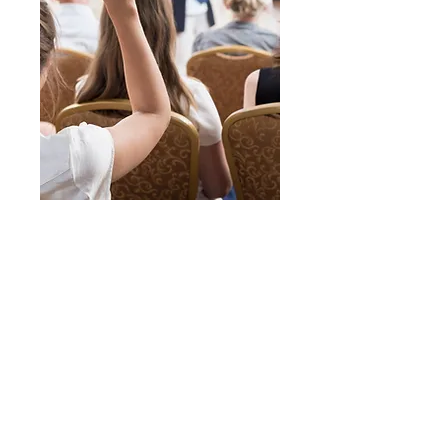
Charlas Online
Una de las cosas más importantes en el
mundo de los aceites es conocer sobre sus
variedades y usos.
Además, doTERRA ha desarrollado todo un
modelo de negocio para que 11 millones de