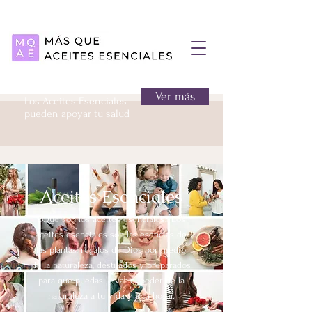
Ver más
Los Aceites Esenciales
pueden apoyar tu salud
Aceites Esenciales
¿Qué son los aceites esenciales? Los
aceites esenciales son las esencias de
las plantas, regalos de Dios por medio
de la naturaleza, destilados y preparados
para que puedas llevar el poder de la
naturaleza a tu vida y a tu hogar.