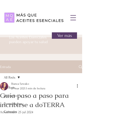
Ver más
Los Aceites Esenciales
pueden apoyar tu salud
Entrada
All Posts
Bianca Szwako
All Posts
27 mar 2021
3 min de lectura
Guía paso a paso para
Insomnio
incribirse a doTERRA
Promociones
Consejos
Actualizado:
25 jul 2024