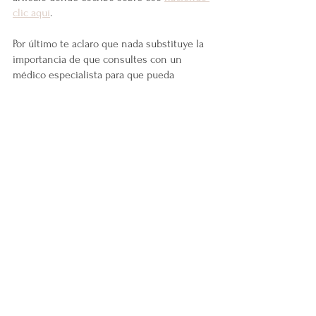
clic aquí
.  
Por último te aclaro que nada substituye la 
importancia de que consultes con un 
médico especialista para que pueda 
diagnosticarte, analizar tu caso y ofrecerte 
un tratamiento adecuado. 
La elaboración de este artículo tiene por 
fuentes a importantes referencias y 
autoridades del área de la salud que 
trabajan con la insomnia, que te cito más 
abajo.
Saludos!
Bianca Szwako
Más Que Aceites Esenciales
Asesora de Bienestar de doTERRA