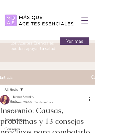
Ver más
Los Aceites Esenciales
pueden apoyar tu salud
Entrada
All Posts
Bianca Szwako
All Posts
20 mar 2021
6 min de lectura
Insomnio: Causas,
Insomnio
problemas y 13 consejos
Promociones
prácticos para combatirlo
Consejos