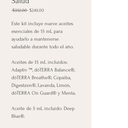
Salud
Precio
Precio
 $332.00 
$249.00
de
oferta
Este kit incluye nueve aceites 
esenciales de 15 mL para 
ayudarlo a mantenerse 
saludable durante todo el año.
Aceites de 15 mL incluídos: 
Adaptiv ™, dōTERRA Balance®, 
dōTERRA Breathe®, Copaiba, 
Digestzen®, Lavanda, Limón, 
dōTERRA On Guard® y Menta.
Aceite de 5 mL incluído: Deep 
Blue®.